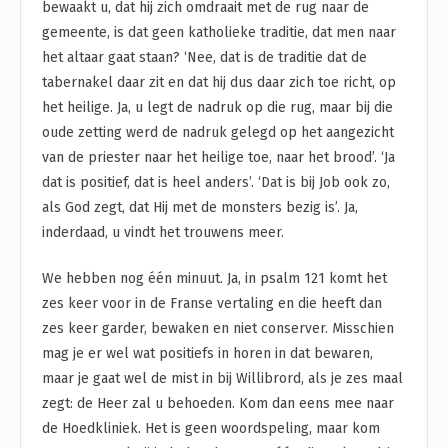
bewaakt u, dat hij zich omdraait met de rug naar de
gemeente, is dat geen katholieke traditie, dat men naar
het altaar gaat staan? ‘Nee, dat is de traditie dat de
tabernakel daar zit en dat hij dus daar zich toe richt, op
het heilige. Ja, u legt de nadruk op die rug, maar bij die
oude zetting werd de nadruk gelegd op het aangezicht
van de priester naar het heilige toe, naar het brood’. ‘Ja
dat is positief, dat is heel anders’. ‘Dat is bij Job ook zo,
als God zegt, dat Hij met de monsters bezig is’. Ja,
inderdaad, u vindt het trouwens meer.
We hebben nog één minuut. Ja, in psalm 121 komt het
zes keer voor in de Franse vertaling en die heeft dan
zes keer garder, bewaken en niet conserver. Misschien
mag je er wel wat positiefs in horen in dat bewaren,
maar je gaat wel de mist in bij Willibrord, als je zes maal
zegt: de Heer zal u behoeden. Kom dan eens mee naar
de Hoedkliniek. Het is geen woordspeling, maar kom