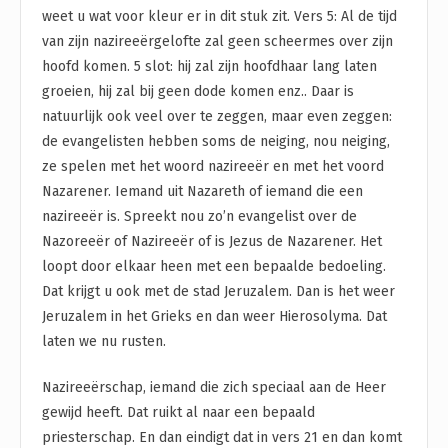
weet u wat voor kleur er in dit stuk zit. Vers 5: Al de tijd
van zijn nazireeërgelofte zal geen scheermes over zijn
hoofd komen. 5 slot: hij zal zijn hoofdhaar lang laten
groeien, hij zal bij geen dode komen enz.. Daar is
natuurlijk ook veel over te zeggen, maar even zeggen:
de evangelisten hebben soms de neiging, nou neiging,
ze spelen met het woord nazireeër en met het voord
Nazarener. Iemand uit Nazareth of iemand die een
nazireeër is. Spreekt nou zo’n evangelist over de
Nazoreeër of Nazireeër of is Jezus de Nazarener. Het
loopt door elkaar heen met een bepaalde bedoeling.
Dat krijgt u ook met de stad Jeruzalem. Dan is het weer
Jeruzalem in het Grieks en dan weer Hierosolyma. Dat
laten we nu rusten.
Nazireeërschap, iemand die zich speciaal aan de Heer
gewijd heeft. Dat ruikt al naar een bepaald
priesterschap. En dan eindigt dat in vers 21 en dan komt