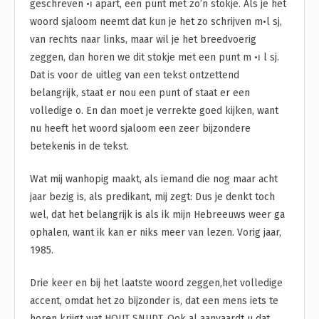
geschreven •ו apart, een punt met zo’n stokje. Als je het
woord sjaloom neemt dat kun je het zo schrijven m•l sj,
van rechts naar links, maar wil je het breedvoerig
zeggen, dan horen we dit stokje met een punt m •ו l sj.
Dat is voor de uitleg van een tekst ontzettend
belangrijk, staat er nou een punt of staat er een
volledige o. En dan moet je verrekte goed kijken, want
nu heeft het woord sjaloom een zeer bijzondere
betekenis in de tekst.
Wat mij wanhopig maakt, als iemand die nog maar acht
jaar bezig is, als predikant, mij zegt: Dus je denkt toch
wel, dat het belangrijk is als ik mijn Hebreeuws weer ga
ophalen, want ik kan er niks meer van lezen. Vorig jaar,
1985.
Drie keer en bij het laatste woord zeggen,het volledige
accent, omdat het zo bijzonder is, dat een mens iets te
horen krijgt wat HOUT SNIJDT. Ook al aanvaardt u dat