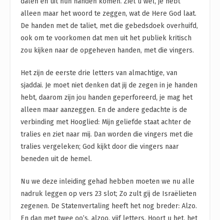
dalen en uit hun handen komen. Ziet u wel, je hebt
alleen maar het woord te zeggen, wat de Here God laat.
De handen met de taliet, met die gebedsdoek overhuifd,
ook om te voorkomen dat men uit het publiek kritisch
zou kijken naar de opgeheven handen, met die vingers.
Het zijn de eerste drie letters van almachtige, van
sjaddai. Je moet niet denken dat jij de zegen in je handen
hebt, daarom zijn jou handen geperforeerd, je mag het
alleen maar aanzeggen. En de andere gedachte is de
verbinding met Hooglied: Mijn geliefde staat achter de
tralies en ziet naar mij. Dan worden die vingers met die
tralies vergeleken; God kijkt door die vingers naar
beneden uit de hemel.
Nu we deze inleiding gehad hebben moeten we nu alle
nadruk leggen op vers 23 slot; Zo zult gij de Israëlieten
zegenen. De Statenvertaling heeft het nog breder: Alzo.
En dan met twee oo’s, alzoo, vijf letters. Hoort u het, het