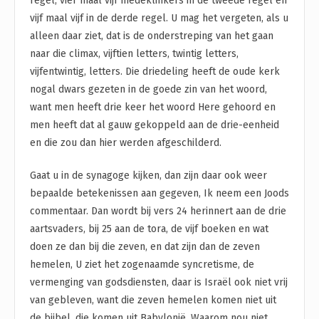
regel, vier maal vijf medeklinkers in de tweede regel en
vijf maal vijf in de derde regel. U mag het vergeten, als u
alleen daar ziet, dat is de onderstreping van het gaan
naar die climax, vijftien letters, twintig letters,
vijfentwintig, letters. Die driedeling heeft de oude kerk
nogal dwars gezeten in de goede zin van het woord,
want men heeft drie keer het woord Here gehoord en
men heeft dat al gauw gekoppeld aan de drie-eenheid
en die zou dan hier werden afgeschilderd.
Gaat u in de synagoge kijken, dan zijn daar ook weer
bepaalde betekenissen aan gegeven, Ik neem een Joods
commentaar. Dan wordt bij vers 24 herinnert aan de drie
aartsvaders, bij 25 aan de tora, de vijf boeken en wat
doen ze dan bij die zeven, en dat zijn dan de zeven
hemelen, U ziet het zogenaamde syncretisme, de
vermenging van godsdiensten, daar is Israël ook niet vrij
van gebleven, want die zeven hemelen komen niet uit
de bijbel, die komen uit Babylonië. Waarom nou niet