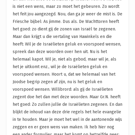
is niet een wens, maar zo moet het gebeuren. Zo wordt
het feit jou aangezegd. Nou, dan ga je weer de mist is. De
Friesche bijbel: As jimme. Dus als. De Wachttoren heeft
het goed: zo dient gij de zonen van Israël te zegenen.
Maar dan krijgt u die vertaling van Hawinkels en die
heeft: Wil je de Israëlieten geluk en voorspoed wensen,
spreek dan deze woorden over hen uit. Nu is het
helemaal kapot. Wil je, niet als gebod, maar wil je, als
het je uitkomt enz., wil je de Israëlieten geluk en
voorspoed wensen. Hoort u, dat we helemaal van het
Joodse begrip zegen af zijn, nu is het geluk en
voorspoed wensen. Willibrord: als gij de Israëlieten
zegent doe het dan met deze woorden. Maar Gr.N. heeft
het goed: Zo zullen jullie de Israëlieten zegenen. En dan
blijkt de inhoud van deze drie regels het hele evangelie
in te houden. Maar je moet het wel in de aantonende wijs
zeggen en er geen wens van maken. Ik heb hier nog
een ander formulier, maar het komt op hetzelfde neer: