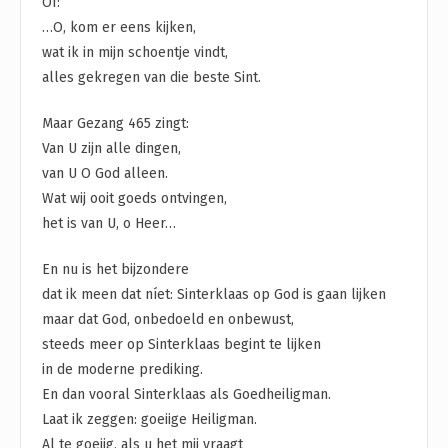
Of:
…O, kom er eens kijken,
wat ik in mijn schoentje vindt,
alles gekregen van die beste Sint.
Maar Gezang 465 zingt:
Van U zijn alle dingen,
van U O God alleen.
Wat wij ooit goeds ontvingen,
het is van U, o Heer…
En nu is het bijzondere
dat ik meen dat níet: Sinterklaas op God is gaan lijken
maar dat God, onbedoeld en onbewust,
steeds meer op Sinterklaas begint te lijken
in de moderne prediking.
En dan vooral Sinterklaas als Goedheiligman.
Laat ik zeggen: goeiige Heiligman.
Al te goeiig, als u het mij vraagt