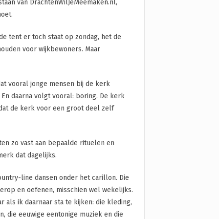
bestaan van DrachtenWilJeMeemaken.nl,
oet.
de tent er toch staat op zondag, het de
 houden voor wijkbewoners. Maar
at vooral jonge mensen bij de kerk
 En daarna volgt vooral: boring. De kerk
at de kerk voor een groot deel zelf
ten zo vast aan bepaalde rituelen en
merk dat dagelijks.
untry-line dansen onder het carillon. Die
 erop en oefenen, misschien wel wekelijks.
ls ik daarnaar sta te kijken: die kleding,
n, die eeuwige eentonige muziek en die