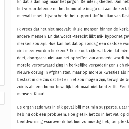
En dat is dan nog maar het jargon. De uiterlijkheden. Dan heb
het veroordelende en het homofobe imago dat aan de kerk kl
meevalt moet bijvoorbeeld het rapport UnChristian van Dav
Ik vrees dat het niet meevalt. Ik zie mensen binnen de kerk
andere mensen. En dat wordt -terecht lijkt mij- hypocriet g
merken zou zijn. Hoe kan het dat op zondag een dakloze w
niet meer worden herkend? Ik zie ook cijfers. Ik zie dat mé
doet, doorgaans niet aan het opheffen van armoede wordt b
morele verontwaardiging in kerkelijke vergaderingen zich ni
nieuwe oorlog in Afghanistan, maar op morele kwesties als h
bestaat in die zin: dat het er niet zou mogen zijn, terwijl de b
zoiets als een homo-huwelijk helemaal niet kent zelfs. Een h
mensen! Klaar!
De organisatie was in elk geval blij met mijn suggestie. Daar
heb nu ook een probleem. Hoe giet ik het zo in het vat, op d
beeldvorming waarover ik het hier zo moedig heb, ter plekke