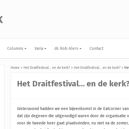
K
Columns
Varia
ds Rob Alers
Contact
Home
Het Draitfestival… en de kerk?
Het Draitfestival… en de kerk?
He
Het Draitfestival… en de kerk
Gisteravond hadden we een bijeenkomst in de Eatcorner van 
dat zijn degenen die uitgenodigd waren door de organisatie va
voor de tweede keer gaat plaatsvinden, nu niet na de zomer,