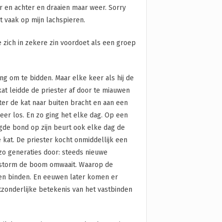
or en achter en draaien maar weer. Sorry
 vaak op mijn lachspieren.
e zich in zekere zin voordoet als een groep
ng om te bidden. Maar elke keer als hij de
at leidde de priester af door te miauwen
ter de kat naar buiten bracht en aan een
eer los. En zo ging het elke dag. Op een
lgde bond op zijn beurt ook elke dag de
 kat. De priester kocht onmiddellijk een
zo generaties door: steeds nieuwe
e storm de boom omwaait. Waarop de
en binden. En eeuwen later komen er
itzonderlijke betekenis van het vastbinden