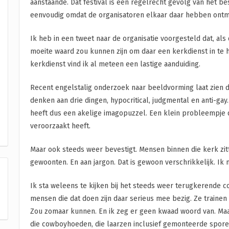
aanstaande. Dat festival is een regelrecht gevolg van het 
eenvoudig omdat de organisatoren elkaar daar hebben ontm
Ik heb in een tweet naar de organisatie voorgesteld dat, als 
moeite waard zou kunnen zijn om daar een kerkdienst in te
kerkdienst vind ik al meteen een lastige aanduiding.
Recent engelstalig onderzoek naar beeldvorming laat zien d
denken aan drie dingen, hypocritical, judgmental en anti-gay.
heeft dus een akelige imagopuzzel. Een klein probleempje d
veroorzaakt heeft.
Maar ook steeds weer bevestigt. Mensen binnen die kerk zit
gewoonten. En aan jargon. Dat is gewoon verschrikkelijk. Ik 
Ik sta weleens te kijken bij het steeds weer terugkerende co
mensen die dat doen zijn daar serieus mee bezig. Ze trainen
Zou zomaar kunnen. En ik zeg er geen kwaad woord van. Maar a
die cowboyhoeden, die laarzen inclusief gemonteerde spore