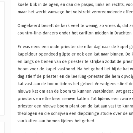
koele blik in de ogen, en dan die pasjes, links en rechts, vo
maar het werkt vanwege het volstrekt vervreemdende effect
Omgekeerd beseft de kerk veel te weinig, zo vrees ik, dat z
country-line-dancers onder het carillon midden in Drachten.
Er was eens een oude priester die elke dag naar de kapel gi
kapeldeur opendeed glipte er ook een kat naar binnen. De k
en langs de benen van de priester te strijken zodat de pries
boom voor de kapel vastbond. Na het gebed liet hij de kat w
dag stierf de priester en de leerling-priester die hem opvo
kat vast aan de boom tijdens het gebed. Vervolgens stierf de
nieuwe kat om aan de boom te kunnen vastbinden. Dat gaat 
priesters en elke keer nieuwe katten. Tot tijdens een zwar
priester een nieuwe boom plant om de kat aan vast te kunn
theologen en die schrijven een diepzinnige studie over de u
van katten aan bomen tijdens het gebed.